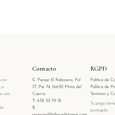
Contacto
RGPD
 con
C
:
Paraje El Rabosero, Pol
Política de Co
-La
77, Par 74;
16630 Mota del
Política de Pr
ta con
Cuervo
Términos y Co
e
T
:
638 52 79 18
Tu pago siem
 te
E
:
protegido.
reservas@lafincadetomas.com